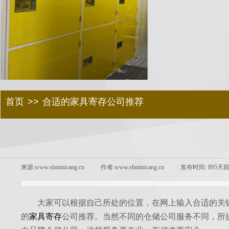
方便快
Safe, reliable,convenient
首页
>>
合适的家具寄存公司推荐
来源:
www.shminicang.cn
|
作者:
www.shminicang.cn
|
发布时间:
895天
大家可以根据自己所处的位置，在网上输入合适的关
的
家具寄存
公司推荐。当然不同的仓储公司服务不同，所